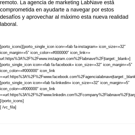
remoto. La agencia de marketing LabNave está
comprometida en ayudarte a navegar por estos
desafíos y aprovechar al máximo esta nueva realidad
laboral.
[porto_icons][porto_single_icon icon=»fab fa-instagram» icon_size=»32″
icon_margin=»5″ icon_color=»#000000″ icon_link=»
url:https%3A%2F%2Fwww.instagram.com%2Flabnave%2F|target:_blank»]
[porto_single_icon icon=»fab fa-facebook» icon_size=»32″ icon_margin=»5″
icon_color=»#000000″ icon_link
=»url:https%3A%2F%2Fwww.facebook.com%2Fagencialabnave|target:_blan
[porto_single_icon icon=»fab fa-linkedin» icon_size=»32″ icon_margin=»5″
icon_color=»#000000″ icon_link
=»url:https%3A%2F%2Fwww.linkedin.com%2Fcompany%2Flabnave%2F|targe
[/porto_icons]
[ /vc_fila]