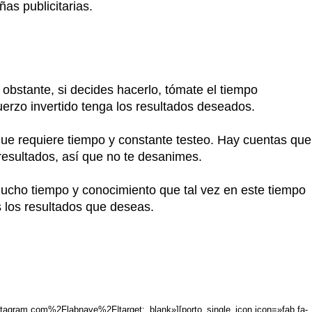
as publicitarias.
obstante, si decides hacerlo, tómate el tiempo
fuerzo invertido tenga los resultados deseados.
ue requiere tiempo y constante testeo. Hay cuentas que
 resultados, así que no te desanimes.
cho tiempo y conocimiento que tal vez en este tiempo
s los resultados que deseas.
stagram.com%2Flabnave%2F|target:_blank»][porto_single_icon icon=»fab fa-