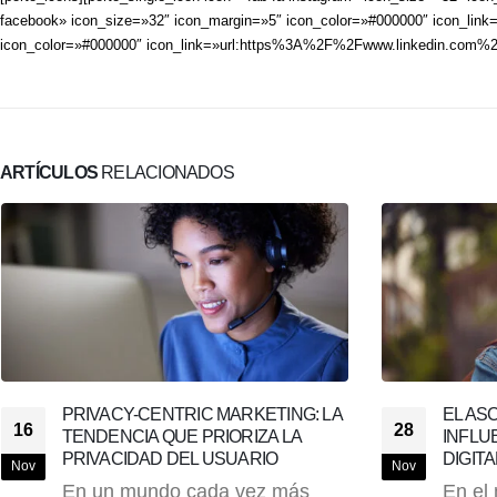
facebook» icon_size=»32″ icon_margin=»5″ icon_color=»#000000″ icon_link
icon_color=»#000000″ icon_link=»url:https%3A%2F%2Fwww.linkedin.com%2
ARTÍCULOS
RELACIONADOS
EL ASCENSO DE LOS MICRO
LAS N
28
18
INFLUENCERS EN EL MARKETING
DISEÑ
DIGITAL
FUER
Nov
Ene
En el mundo del marketing
El año