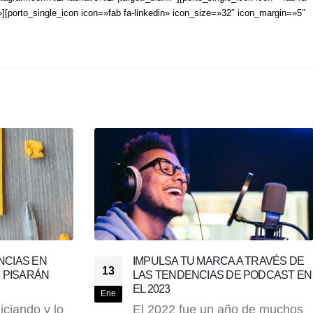
orto_single_icon icon=»fab fa-linkedin» icon_size=»32″ icon_margin=»5″
A TRAVÉS DE
LA REVOLUCIÓN DEL MARKETING:
02
E PODCAST EN
CÓMO LA INTELIGENCIA ARTIFICIAL
ESTÁ IMPULSANDO EL ÉXITO
Nov
o de muchos
La Inteligencia Artificial (IA) se