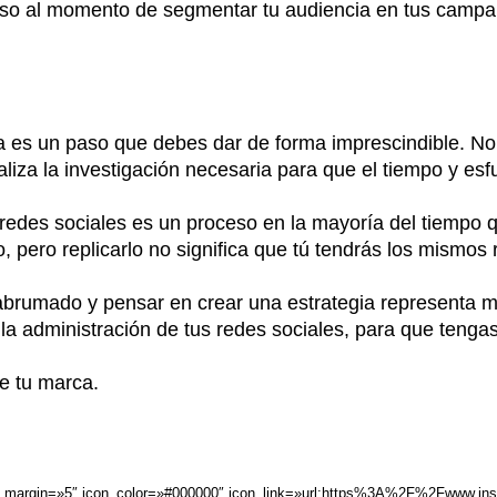
oso al momento de segmentar tu audiencia en tus campañ
a es un paso que debes dar de forma imprescindible. No 
realiza la investigación necesaria para que el tiempo y es
edes sociales es un proceso en la mayoría del tiempo q
o, pero replicarlo no significa que tú tendrás los mismos
rumado y pensar en crear una estrategia representa mu
la administración de tus redes sociales, para que tenga
e tu marca.
icon_margin=»5″ icon_color=»#000000″ icon_link=»url:https%3A%2F%2Fwww.in