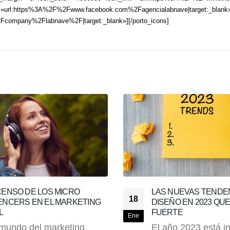
=»url:https%3A%2F%2Fwww.facebook.com%2Fagencialabnave|target:_blank»][p
Fcompany%2Flabnave%2F|target:_blank»][/porto_icons]
UEVAS TENDENCIAS EN
IMPULSA TU MARCA 
13
O EN 2023 QUE PISARÁN
LAS TENDENCIAS D
TE
EL 2023
Ene
 2023 está iniciando y lo
El 2022 fue un añ