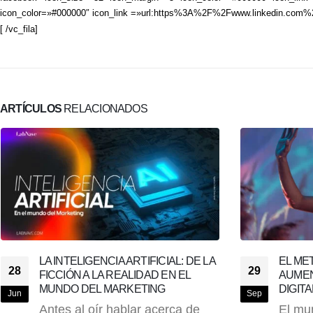
icon_color=»#000000″ icon_link =»url:https%3A%2F%2Fwww.linkedin.com%
[ /vc_fila]
ARTÍCULOS
RELACIONADOS
EL METAVERSO Y LA REALIDAD
COMIE
29
21
AUMENTADA EN EL MARKETING
PARA 
DIGITAL
FÁCIL,
Sep
Sep
El mundo del marketing digital
Cuand