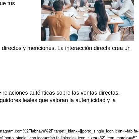
que tus
irectos y menciones. La interacción directa crea un
elaciones auténticas sobre las ventas directas.
idores leales que valoran la autenticidad y la
stagram.com%2Flabnave%2F|target:_blank»][porto_single_icon icon=»fab fa-
porto_single_icon icon=»fab fa-linkedin» icon_size=»32″ icon_margin=»5″