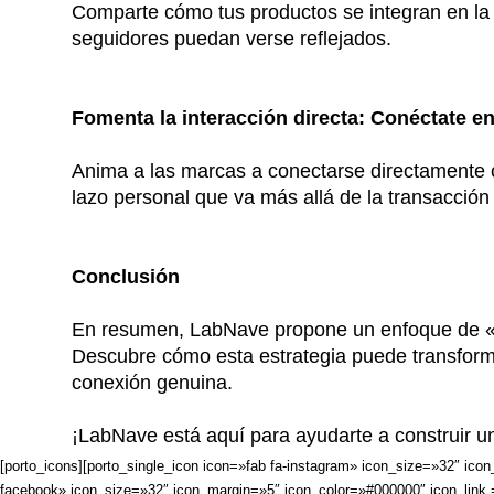
Comparte cómo tus productos se integran en la v
seguidores puedan verse reflejados.
Fomenta la interacción directa: Conéctate en
Anima a las marcas a conectarse directamente 
lazo personal que va más allá de la transacción
Conclusión
En resumen, LabNave propone un enfoque de «no 
Descubre cómo esta estrategia puede transformar
conexión genuina.
¡LabNave está aquí para ayudarte a construir un
[porto_icons][porto_single_icon icon=»fab fa-instagram» icon_size=»32″ i
facebook» icon_size=»32″ icon_margin=»5″ icon_color=»#000000″ icon_link