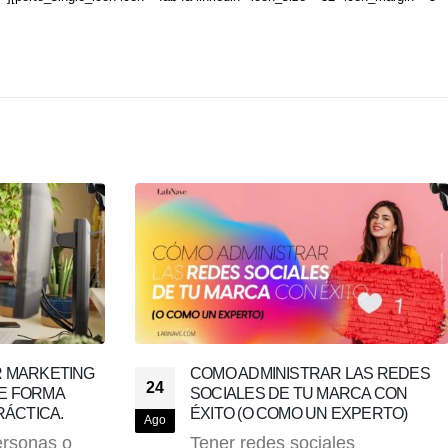
 LAS REDES
¿QUIERES TRIUNFAR CON TU
27
RCA CON
ECOMMERCE EN EL 2023? ESTAS
EXPERTO)
SON LAS 5 TENDENCIAS QUE TE
Ene
AYUDARÁN
es