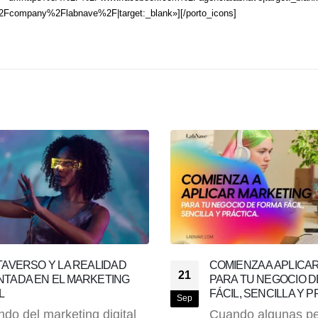
2Fcompany%2Flabnave%2F|target:_blank»][/porto_icons]
NZA A APLICAR MARKETING
COMO ADMINISTRAR
24
TU NEGOCIO DE FORMA
SOCIALES DE TU MA
 SENCILLA Y PRÁCTICA.
ÉXITO (O COMO UN 
Ago
o algunas personas o
Tener redes social