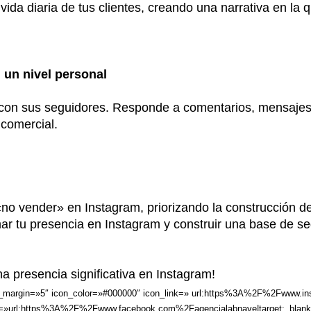
ida diaria de tus clientes, creando una narrativa en la 
 un nivel personal
con sus seguidores. Responde a comentarios, mensajes d
 comercial.
vender» en Instagram, priorizando la construcción de r
 tu presencia en Instagram y construir una base de segu
a presencia significativa en Instagram!
con_margin=»5″ icon_color=»#000000″ icon_link=» url:https%3A%2F%2Fwww.in
 =»url:https%3A%2F%2Fwww.facebook.com%2Fagencialabnave|target:_blank»][