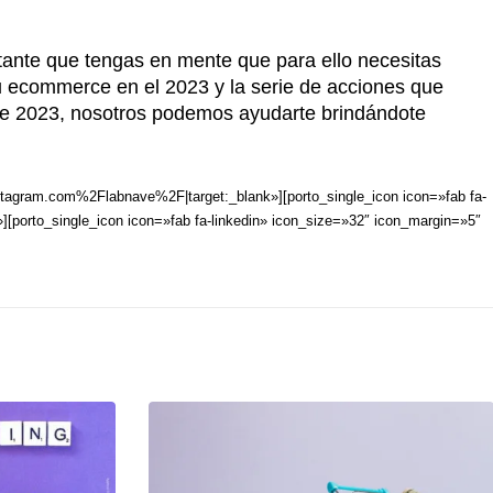
ante que tengas en mente que para ello necesitas
 tu ecommerce en el 2023 y la serie de acciones que
ste 2023, nosotros podemos ayudarte brindándote
stagram.com%2Flabnave%2F|target:_blank»][porto_single_icon icon=»fab fa-
orto_single_icon icon=»fab fa-linkedin» icon_size=»32″ icon_margin=»5″