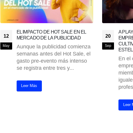
A PLAYERS EN EL MUNDO
NETWO
20
01
EMPRESARIAL: IDENTIFICANDO Y
DEBES
CULTIVANDO EL TALENTO
CREC
Sep
Ago
ESTELAR
No es
En el competitivo mundo
secret
empresarial, no todos los
empre
miembros de un equipo son
las re
iguales. Existe un grupo de
profesionales...
Leer
Leer Más