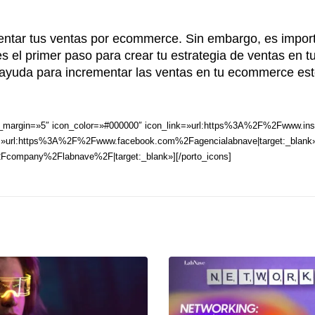
entar tus ventas por ecommerce. Sin embargo, es import
e es el primer paso para crear tu estrategia de ventas en
s ayuda para incrementar las ventas en tu ecommerce e
icon_margin=»5″ icon_color=»#000000″ icon_link=»url:https%3A%2F%2Fwww.in
=»url:https%3A%2F%2Fwww.facebook.com%2Fagencialabnave|target:_blank»][p
Fcompany%2Flabnave%2F|target:_blank»][/porto_icons]