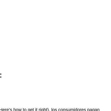
:
ere’s how to get it right), los consumidores pagan