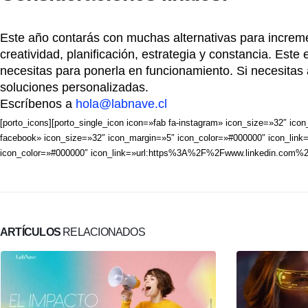
Este año contarás con muchas alternativas para increm
creatividad, planificación, estrategia y constancia. Est
necesitas para ponerla en funcionamiento. Si necesita
soluciones personalizadas.
Escríbenos a
hola@labnave.cl
[porto_icons][porto_single_icon icon=»fab fa-instagram» icon_size=»32″ 
facebook» icon_size=»32″ icon_margin=»5″ icon_color=»#000000″ icon_link
icon_color=»#000000″ icon_link=»url:https%3A%2F%2Fwww.linkedin.com%2
ARTÍCULOS
RELACIONADOS