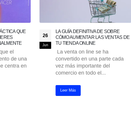
 DE SOBRE
¿CÓMO APROVECHAR LA
25
S VENTAS DE
TENDENCIA CRECIENTE DE LAS
MASCOTAS EN CHILE?
Ago
e ha
Un reciente estudio realizado
parte cada
por Cadem reveló que el 86%
 del
de los chilenos tiene al menos
...
una mascota....
Leer Más