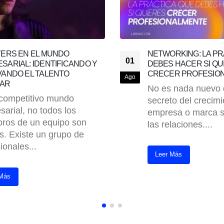
RKING: LA PRÁCTICA QUE
LA GUÍA DEFINITIVA
26
 HACER SI QUIERES
CÓMO AUMENTAR LA
ER PROFESIONALMENTE
TU TIENDA ONLINE
Jun
 nada nuevo que el
La venta on line s
o del crecimiento de una
convertido en una 
sa o marca se centra en
vez más importante
laciones....
comercio en todo el
 Más
Leer Más