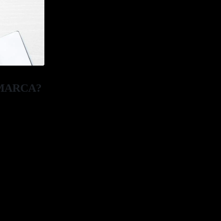
 MARCA?
n las personas
 es. Necesitas
. ¿Te imaginas
 implica y que