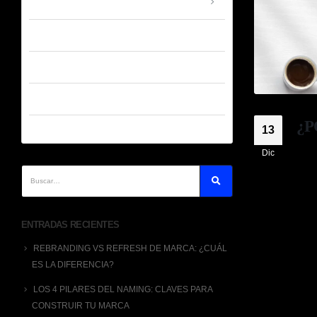
SOLUCIONES
MARKETEAM
PORTAFOLIO
NOTICIAS
¿P
CONTACTO
13
Dic
Está
y se
regi
traba
despu
ENTRADAS RECIENTES
REBRANDING VS REFRESH DE MARCA: ¿CUÁL
ES LA DIFERENCIA?
LOS 4 PILARES DEL NAMING: CLAVES PARA
CONSTRUIR TU MARCA