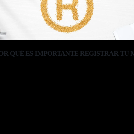
OR QUÉ ES IMPORTANTE REGISTRAR TU
s iniciando con tu negocio, creaste tu marca y has estado compartiéndola co
 ha creado poco a poco una comunidad. ¿Eso es suficiente, cierto? No, no lo
strar tu marca. Porque un día podrías despertar y todo eso ya no sería tuyo
jar duro en la creación de tu marca, dedicar tiempo y esfuerzo en todo lo que
és alguien más te la arrebate? Estás iniciando con tu negocio, creaste...